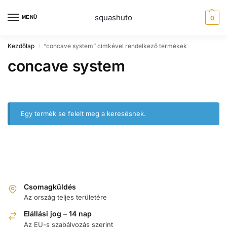
squashuto
MENÜ
0
Kezdőlap
“concave system” címkével rendelkező termékek
/
concave system
Egy termék se felelt meg a keresésnek.
Csomagküldés
Az ország teljes területére
Elállási jog – 14 nap
Az EU-s szabályozás szerint