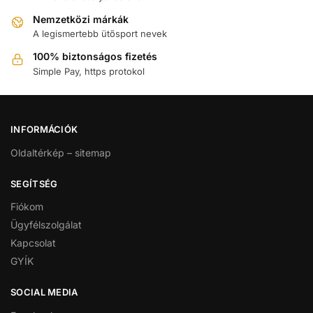
Nemzetközi márkák
A legismertebb ütősport nevek
100% biztonságos fizetés
Simple Pay, https protokol
INFORMÁCIÓK
Oldaltérkép – sitemap
SEGÍTSÉG
Fiókom
Ügyfélszolgálat
Kapcsolat
GYÍK
SOCIAL MEDIA