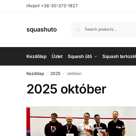
Hívjon! +36-30-373-1827
squashuto
Kezdőlap
Üzlet
Squash ütő
Squash tartozé
Kezdőlap
2025
október
/
/
2025 október