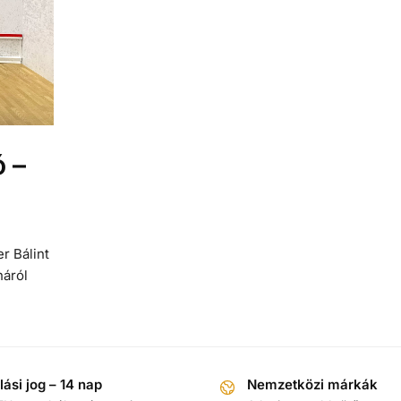
 –
r Bálint
náról
llási jog – 14 nap
Nemzetközi márkák