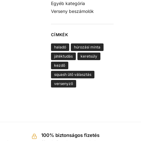
Egyéb kategória
Verseny beszámolók
CÍMKÉK
haladó
húrozási minta
játéktudás
keretsúly
kezdő
squash ütő választás
versenyző
100% biztonságos fizetés