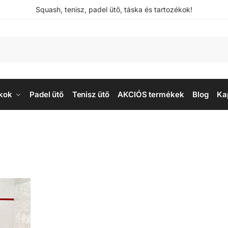
Squash, tenisz, padel ütő, táska és tartozékok!
kok
Padel ütő
Tenisz ütő
AKCIÓS termékek
Blog
Ka