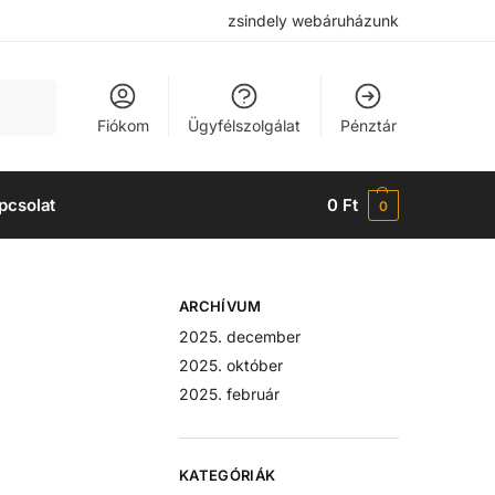
zsindely webáruházunk
Keresés
Fiókom
Ügyfélszolgálat
Pénztár
pcsolat
0
Ft
0
ARCHÍVUM
2025. december
2025. október
2025. február
KATEGÓRIÁK