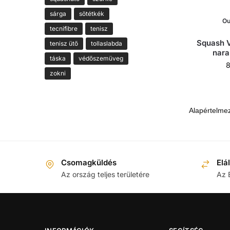
sárga
sötétkék
Ou
tecnifibre
tenisz
Squash 
tenisz ütő
tollaslabda
nara
táska
védőszemüveg
zokni
Csomagküldés
Elá
Az ország teljes területére
Az 