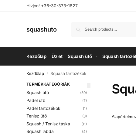
Hívjon! +36-30-373-1827
squashuto
Kezdőlap
Üzlet
Squash ütő
Squash tartozé
Kezdőlap
Squash tartozékok
/
Squ
TERMÉKKATEGÓRIÁK
Squash ütő
(59)
Padel ütő
(7)
Padel tartozékok
(1)
Tenisz ütő
(3)
Squash / Tenisz táska
(11)
Squash labda
(4)