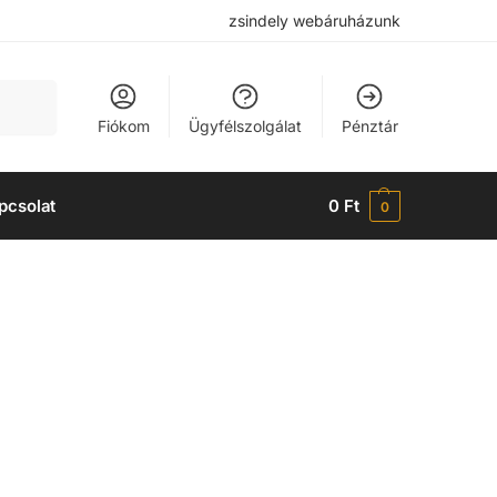
zsindely webáruházunk
Keresés
Fiókom
Ügyfélszolgálat
Pénztár
pcsolat
0
Ft
0