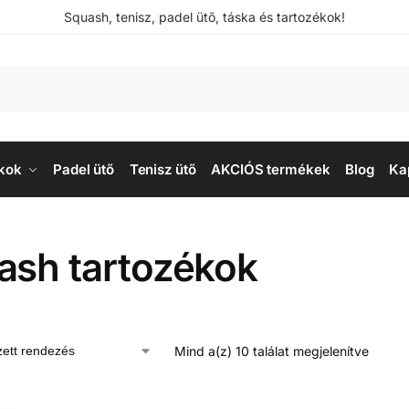
Squash, tenisz, padel ütő, táska és tartozékok!
kok
Padel ütő
Tenisz ütő
AKCIÓS termékek
Blog
Ka
ash tartozékok
Mind a(z) 10 találat megjelenítve