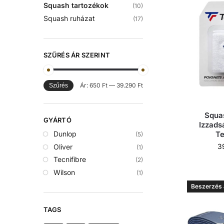
Squash tartozékok
(10)
Squash ruházat
(17)
SZŰRÉS ÁR SZERINT
Ár:
650 Ft
—
39.290 Ft
Szűrés
Squas
GYÁRTÓ
Izzads
Te
Dunlop
(5)
3
Oliver
(1)
Tecnifibre
(2)
Wilson
(1)
Beszerzés a
TAGS