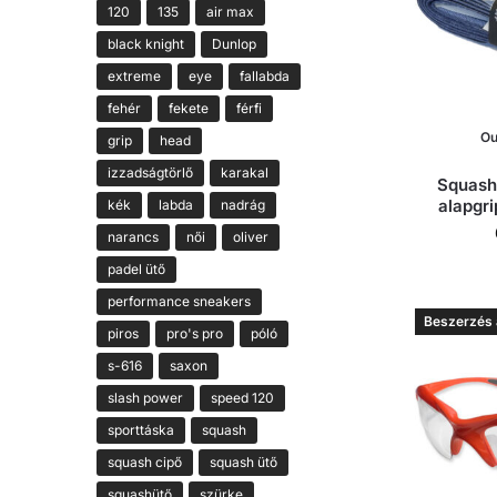
120
135
air max
black knight
Dunlop
extreme
eye
fallabda
fehér
fekete
férfi
Ou
grip
head
izzadságtörlő
karakal
Squash
alapgr
kék
labda
nadrág
narancs
női
oliver
padel ütő
performance sneakers
Beszerzés a
piros
pro's pro
póló
s-616
saxon
slash power
speed 120
sporttáska
squash
squash cipő
squash ütő
squashütő
szürke