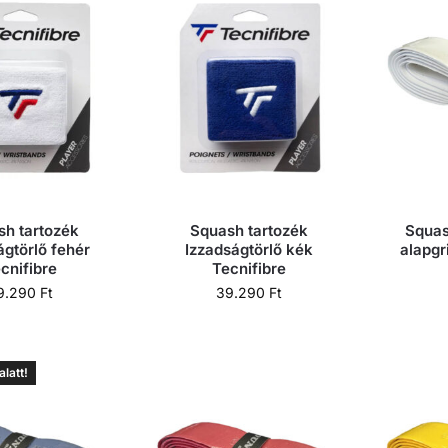
h tartozék
Squash tartozék
Squas
ágtörlő fehér
Izzadságtörlő kék
alapgr
cnifibre
Tecnifibre
9.290
Ft
39.290
Ft
latt!