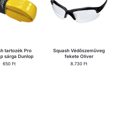
h tartozék Pro
Squash Védőszemüveg
ip sárga Dunlop
fekete Oliver
650
Ft
8.730
Ft