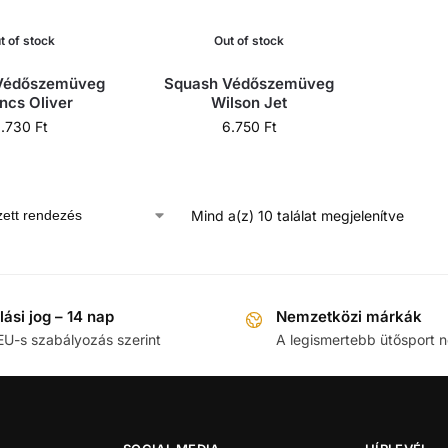
t of stock
Out of stock
Védőszemüveg
Squash Védőszemüveg
ncs Oliver
Wilson Jet
8.730
Ft
6.750
Ft
Mind a(z) 10 találat megjelenítve
llási jog – 14 nap
Nemzetközi márkák
EU-s szabályozás szerint
A legismertebb ütősport 