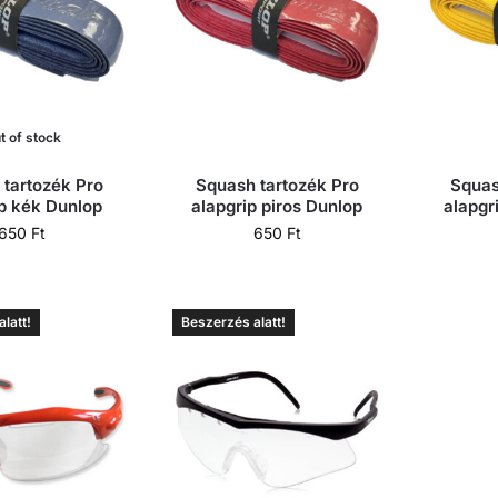
t of stock
 tartozék Pro
Squash tartozék Pro
Squas
ip kék Dunlop
alapgrip piros Dunlop
alapgr
650
Ft
650
Ft
latt!
Beszerzés alatt!