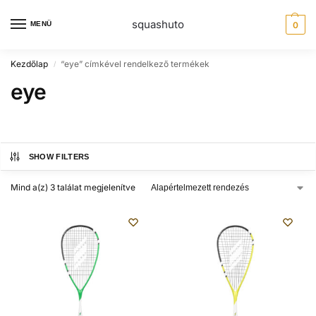
squashuto
MENÜ
0
Kezdőlap
“eye” címkével rendelkező termékek
/
eye
SHOW FILTERS
Mind a(z) 3 találat megjelenítve