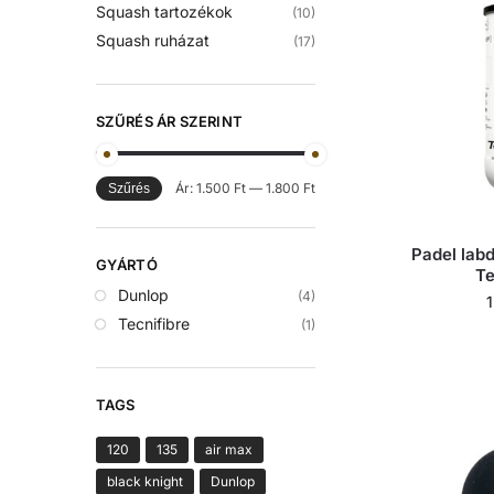
Squash tartozékok
(10)
Squash ruházat
(17)
SZŰRÉS ÁR SZERINT
Ár:
1.500 Ft
—
1.800 Ft
Szűrés
Padel lab
GYÁRTÓ
Te
Dunlop
(4)
Tecnifibre
(1)
TAGS
120
135
air max
black knight
Dunlop