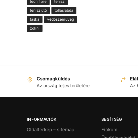
tecnifibre
tenisz
tenisz ütő
tollaslabda
táska
védőszemüveg
zokni
Csomagküldés
Elá
Az ország teljes területére
Az 
INFORMÁCIÓK
SEGÍTSÉG
Oldaltérkép – sitemap
Fiókom
Ügyfélszolgálat