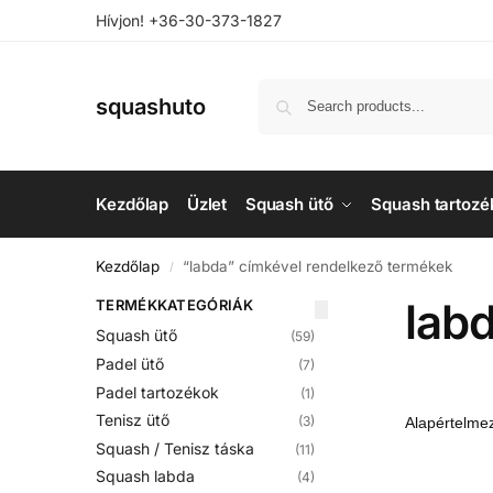
Hívjon! +36-30-373-1827
squashuto
Kezdőlap
Üzlet
Squash ütő
Squash tartozé
Kezdőlap
“labda” címkével rendelkező termékek
/
lab
TERMÉKKATEGÓRIÁK
Squash ütő
(59)
Padel ütő
(7)
Padel tartozékok
(1)
Tenisz ütő
(3)
Squash / Tenisz táska
(11)
Squash labda
(4)