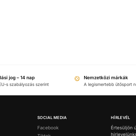
llási jog – 14 nap
Nemzetközi márkák
EU-s szabályozás szerint
A legismertebb ütősport 
SOCIAL MEDIA
HÍRLEVÉL
Facebook
Értesüljön 
hírlevelünk
Tiktok