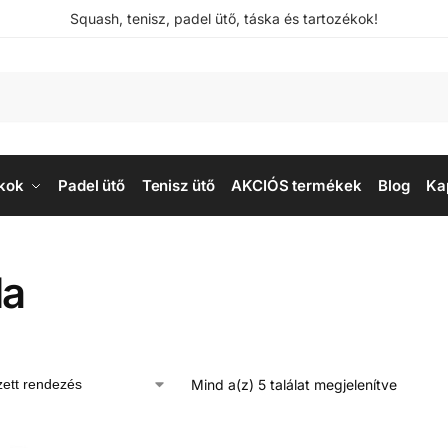
Squash, tenisz, padel ütő, táska és tartozékok!
kok
Padel ütő
Tenisz ütő
AKCIÓS termékek
Blog
Ka
da
Mind a(z) 5 találat megjelenítve