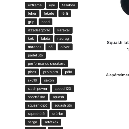
extreme
eye
fallabda
fehér
fekete
férfi
grip
head
izzadságtörlő
karakal
kék
labda
nadrág
Squash la
narancs
női
oliver
padel ütő
performance sneakers
piros
pro's pro
póló
s-616
saxon
slash power
speed 120
sporttáska
squash
squash cipő
squash ütő
squashütő
szürke
sárga
sötétkék