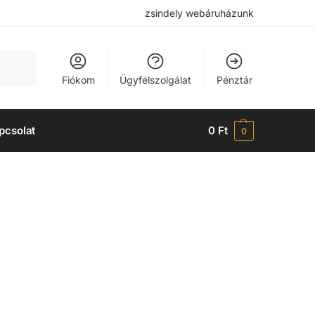
zsindely webáruházunk
Keresés
Fiókom
Ügyfélszolgálat
Pénztár
pcsolat
0
Ft
0