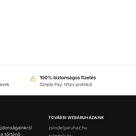
100% biztonságos fizetés
nevek
Simple Pay, https protokol
TOVÁBBI WEBÁRUHÁZAINK
újdonságainkról
zsindelyaruhaz.hu
re történő
zsindely.hu