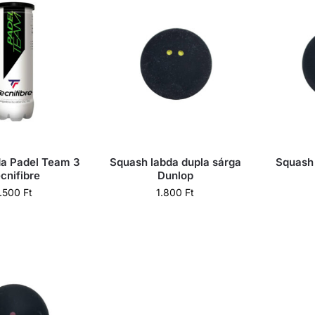
da Padel Team 3
Squash labda dupla sárga
Squash 
cnifibre
Dunlop
1.500
Ft
1.800
Ft