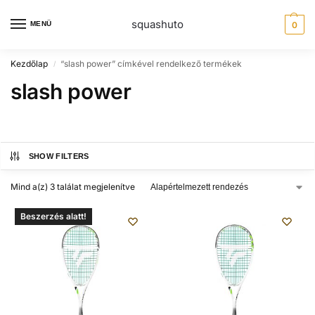
squashuto
MENÜ
0
Kezdőlap
“slash power” címkével rendelkező termékek
/
slash power
SHOW FILTERS
Mind a(z) 3 találat megjelenítve
Beszerzés alatt!