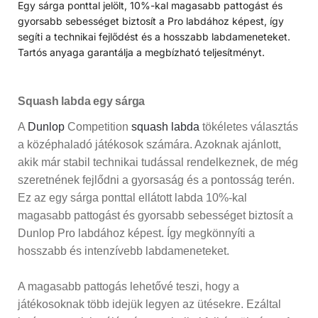
Egy sárga ponttal jelölt, 10%-kal magasabb pattogást és
gyorsabb sebességet biztosít a Pro labdához képest, így
segíti a technikai fejlődést és a hosszabb labdameneteket.
Tartós anyaga garantálja a megbízható teljesítményt.
Squash labda egy sárga
A
Dunlop
Competition
squash labda
tökéletes választás
a középhaladó játékosok számára. Azoknak ajánlott,
akik már stabil technikai tudással rendelkeznek, de még
szeretnének fejlődni a gyorsaság és a pontosság terén.
Ez az egy sárga ponttal ellátott labda 10%-kal
magasabb pattogást és gyorsabb sebességet biztosít a
Dunlop Pro labdához képest. Így megkönnyíti a
hosszabb és intenzívebb labdameneteket.
A magasabb pattogás lehetővé teszi, hogy a
játékosoknak több idejük legyen az ütésekre. Ezáltal