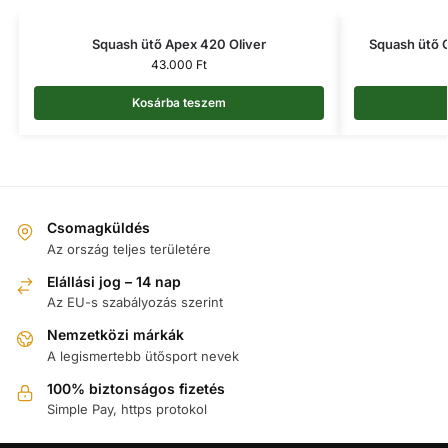
Squash ütő Apex 420 Oliver
Squash ütő C
43.000
Ft
Kosárba teszem
Csomagküldés
Az ország teljes területére
Elállási jog – 14 nap
Az EU-s szabályozás szerint
Nemzetközi márkák
A legismertebb ütősport nevek
100% biztonságos fizetés
Simple Pay, https protokol