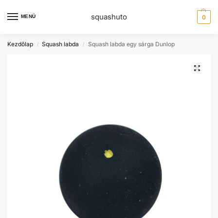
squashuto
MENÜ
0
Kezdőlap
Squash labda
Squash labda egy sárga Dunlop
/
/