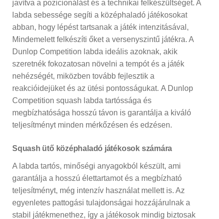
javítva a pozicionálást és a technikai felkészültséget. A
labda sebessége segíti a középhaladó játékosokat
abban, hogy lépést tartsanak a játék intenzitásával,
Mindemelett felkészíti őket a versenyszintű játékra. A
Dunlop Competition labda ideális azoknak, akik
szeretnék fokozatosan növelni a tempót és a játék
nehézségét, miközben tovább fejlesztik a
reakcióidejüket és az ütési pontosságukat.
A Dunlop
Competition squash labda tartóssága és
megbízhatósága hosszú távon is garantálja a kiváló
teljesítményt minden mérkőzésen és edzésen.
Squash ütő középhaladó játékosok számára
A labda tartós, minőségi anyagokból készült, ami
garantálja a hosszú élettartamot és a megbízható
teljesítményt, még intenzív használat mellett is. Az
egyenletes pattogási tulajdonságai hozzájárulnak a
stabil játékmenethez, így a játékosok mindig biztosak