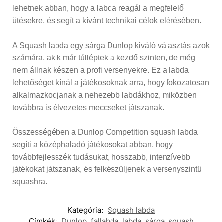
lehetnek abban, hogy a labda reagál a megfelelő
ütésekre, és segít a kívánt technikai célok elérésében.
A Squash labda egy sárga Dunlop kiváló választás azok
számára, akik már túlléptek a kezdő szinten, de még
nem állnak készen a profi versenyekre. Ez a labda
lehetőséget kínál a játékosoknak arra, hogy fokozatosan
alkalmazkodjanak a nehezebb labdákhoz, miközben
továbbra is élvezetes meccseket játszanak.
Összességében a Dunlop Competition squash labda
segíti a középhaladó játékosokat abban, hogy
továbbfejlesszék tudásukat, hosszabb, intenzívebb
játékokat játszanak, és felkészüljenek a versenyszintű
squashra.
Kategória:
Squash labda
Címkék:
Dunlop
,
fallabda
,
labda
,
sárga
,
squash