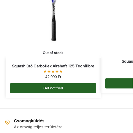
Out of stock
Squas
Squash ütő Carboflex Airshaft 125 Tecnifibre
42.990
Ft
Get notified
Csomagküldés
Az ország teljes területére