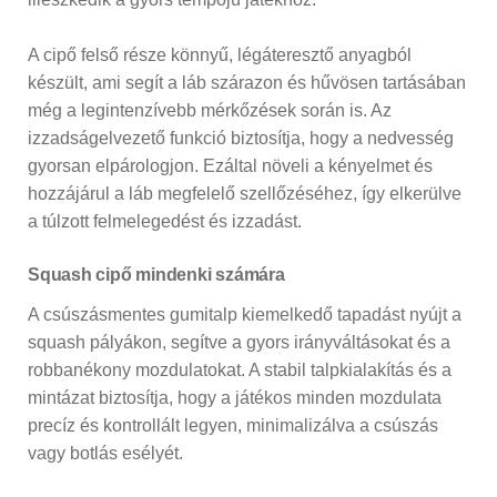
A cipő felső része könnyű, légáteresztő anyagból
készült, ami segít a láb szárazon és hűvösen tartásában
még a legintenzívebb mérkőzések során is. Az
izzadságelvezető funkció biztosítja, hogy a nedvesség
gyorsan elpárologjon. Ezáltal növeli a kényelmet és
hozzájárul a láb megfelelő szellőzéséhez, így elkerülve
a túlzott felmelegedést és izzadást.
Squash cipő mindenki számára
A csúszásmentes gumitalp kiemelkedő tapadást nyújt a
squash pályákon, segítve a gyors irányváltásokat és a
robbanékony mozdulatokat. A stabil talpkialakítás és a
mintázat biztosítja, hogy a játékos minden mozdulata
precíz és kontrollált legyen, minimalizálva a csúszás
vagy botlás esélyét.