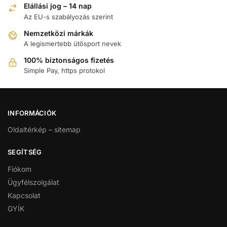
Elállási jog – 14 nap
Az EU-s szabályozás szerint
Nemzetközi márkák
A legismertebb ütősport nevek
100% biztonságos fizetés
Simple Pay, https protokol
INFORMÁCIÓK
Oldaltérkép – sitemap
SEGÍTSÉG
Fiókom
Ügyfélszolgálat
Kapcsolat
GYÍK