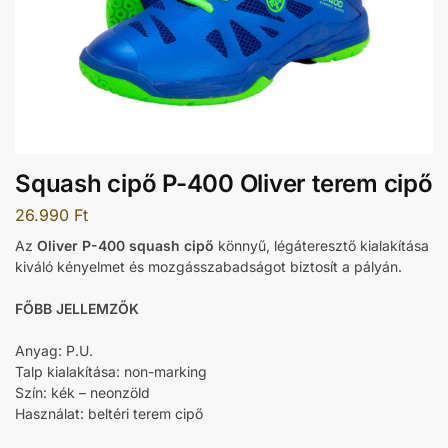
Squash cipő P-400 Oliver terem cipő
26.990
Ft
Az
Oliver P-400 squash cipő
könnyű, légáteresztő kialakítása
kiváló kényelmet és mozgásszabadságot biztosít a pályán.
FŐBB JELLEMZŐK
Anyag: P.U.
Talp kialakítása: non-marking
Szín: kék – neonzöld
Használat: beltéri terem cipő