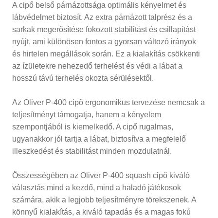
A cipő belső párnázottsága optimális kényelmet és
lábvédelmet biztosít. Az extra párnázott talprész és a
sarkak megerősítése fokozott stabilitást és csillapítást
nyújt, ami különösen fontos a gyorsan változó irányok
és hirtelen megállások során. Ez a kialakítás csökkenti
az ízületekre nehezedő terhelést és védi a lábat a
hosszú távú terhelés okozta sérülésektől.
Az Oliver P-400 cipő ergonomikus tervezése nemcsak a
teljesítményt támogatja, hanem a kényelem
szempontjából is kiemelkedő. A cipő rugalmas,
ugyanakkor jól tartja a lábat, biztosítva a megfelelő
illeszkedést és stabilitást minden mozdulatnál.
Összességében az Oliver P-400 squash cipő kiváló
választás mind a kezdő, mind a haladó játékosok
számára, akik a legjobb teljesítményre törekszenek. A
könnyű kialakítás, a kiváló tapadás és a magas fokú