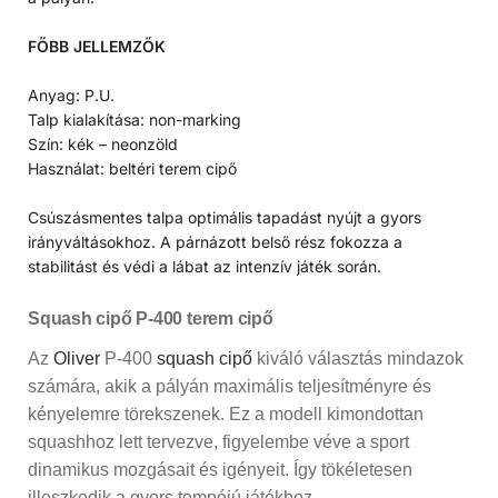
FŐBB JELLEMZŐK
Anyag: P.U.
Talp kialakítása: non-marking
Szín: kék – neonzöld
Használat: beltéri terem cipő
Csúszásmentes talpa optimális tapadást nyújt a gyors
irányváltásokhoz. A párnázott belső rész fokozza a
stabilitást és védi a lábat az intenzív játék során.
Squash cipő P-400 terem cipő
Az
Oliver
P-400
squash cipő
kiváló választás mindazok
számára, akik a pályán maximális teljesítményre és
kényelemre törekszenek. Ez a modell kimondottan
squashhoz lett tervezve, figyelembe véve a sport
dinamikus mozgásait és igényeit. Így tökéletesen
illeszkedik a gyors tempójú játékhoz.