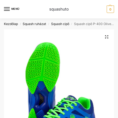
squashuto
MENÜ
0
Kezdőlap
Squash ruházat
Squash cipő
Squash cipő P-400 Oliver terem cipő
/
/
/