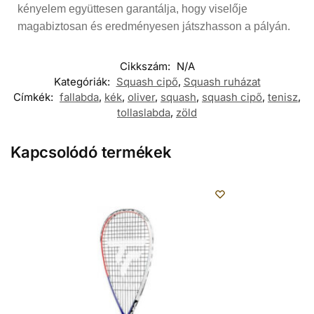
kényelem együttesen garantálja, hogy viselője
magabiztosan és eredményesen játszhasson a pályán.
Cikkszám:
N/A
Kategóriák:
Squash cipő
,
Squash ruházat
Címkék:
fallabda
,
kék
,
oliver
,
squash
,
squash cipő
,
tenisz
,
tollaslabda
,
zöld
Kapcsolódó termékek