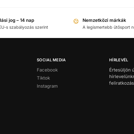
llási jog – 14 nap
Nemzetközi márkák
EU-s szabályozás szerint
A legismertebb ütősport 
SOCIAL MEDIA
HÍRLEVÉL
Facebook
Értesüljön 
hírlevelünk
Tiktok
feliratkozás
Instagram