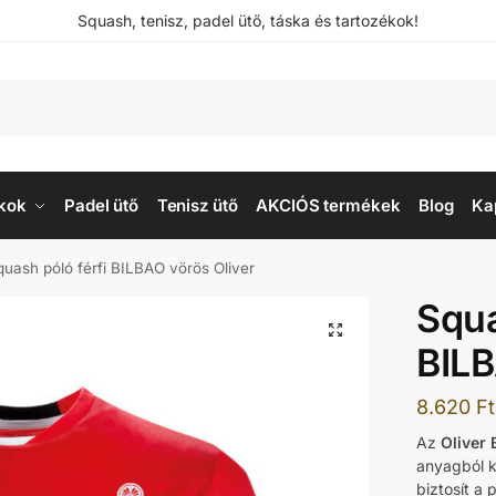
Squash, tenisz, padel ütő, táska és tartozékok!
kok
Padel ütő
Tenisz ütő
AKCIÓS termékek
Blog
Ka
quash póló férfi BILBAO vörös Oliver
Squa
BILB
8.620
Ft
Az
Oliver 
anyagból k
biztosít a 