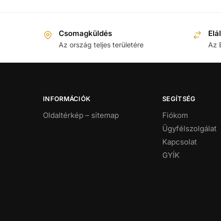
Csomagküldés
Elá
Az ország teljes területére
Az 
INFORMÁCIÓK
SEGÍTSÉG
Oldaltérkép – sitemap
Fiókom
Ügyfélszolgálat
Kapcsolat
GYÍK