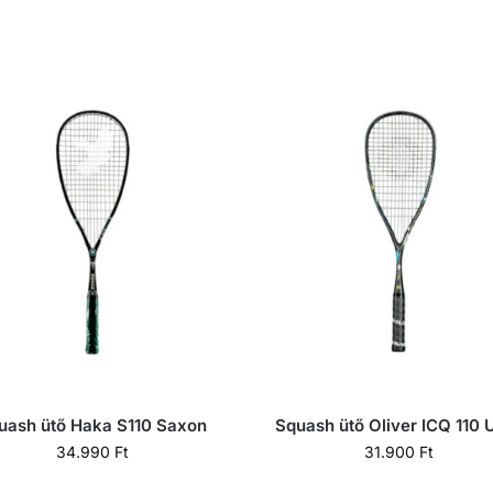
uash ütő Haka S110 Saxon
Squash ütő Oliver ICQ 110 U
34.990
Ft
31.900
Ft