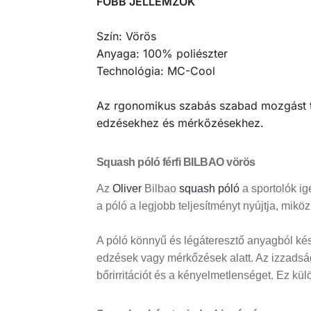
FŐBB JELLEMZŐK
Szín: Vörös
Anyaga: 100% poliészter
Technológia: MC-Cool
Az rgonomikus szabás szabad mozgást tes
edzésekhez és mérkőzésekhez.
Squash póló férfi BILBAO vörös
Az
Oliver
Bilbao
squash póló
a sportolók ig
a póló a legjobb teljesítményt nyújtja, mikö
A póló könnyű és légáteresztő anyagból kész
edzések vagy mérkőzések alatt. Az izzadság
bőrirritációt és a kényelmetlenséget. Ez kü