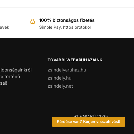
100% biztonságos fizetés
nevek
Simple Pay, https protokol
TOVÁBBI WEBÁRUHÁZAINK
újdonságainkról
zsindelyaruhaz.hu
re történő
zsindely.hu
sal!
zsindely.net
© VNV Kft 2025
Kérdése van? Kérjen visszahívást!
Ahol a minőség lakozik