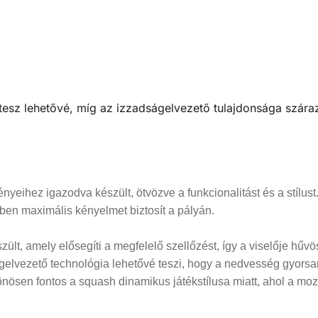
z lehetővé, míg az izzadságelvezető tulajdonsága szárazon 
ényeihez igazodva készült, ötvözve a funkcionalitást és a stílust
zben maximális kényelmet biztosít a pályán.
ült, amely elősegíti a megfelelő szellőzést, így a viselője hű
elvezető technológia lehetővé teszi, hogy a nedvesség gyorsa
lönösen fontos a squash dinamikus játékstílusa miatt, ahol a moz