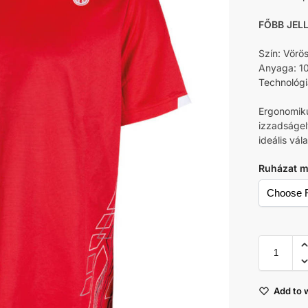
FŐBB JEL
Szín: Vörö
Anyaga: 10
Technológ
Ergonomiku
izzadságel
ideális vá
Ruházat m
Add to w