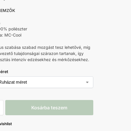
LEMZŐK
s
0% poliészter
ia: MC-Cool
s szabása szabad mozgást tesz lehetővé, míg
vezető tulajdonságai szárazon tartanak, így
lasztás intenzív edzésekhez és mérkőzésekhez.
éret
Kosárba teszem
ishlist