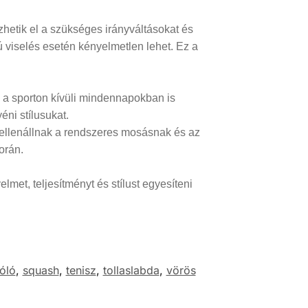
hetik el a szükséges irányváltásokat és
 viselés esetén kényelmetlen lehet. Ez a
m a sporton kívüli mindennapokban is
éni stílusukat.
 ellenállnak a rendszeres mosásnak és az
orán.
et, teljesítményt és stílust egyesíteni
óló
,
squash
,
tenisz
,
tollaslabda
,
vörös