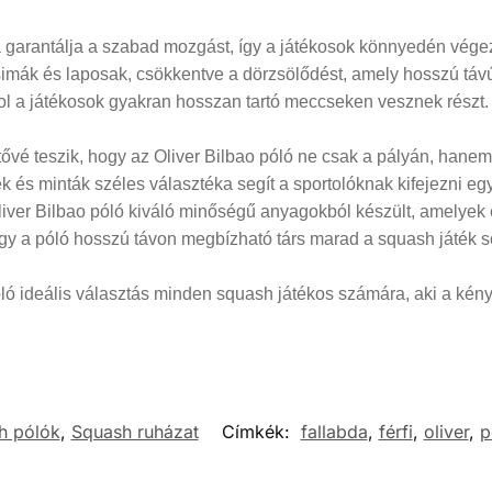
 garantálja a szabad mozgást, így a játékosok könnyedén végez
 simák és laposak, csökkentve a dörzsölődést, amely hosszú távú
hol a játékosok gyakran hosszan tartó meccseken vesznek részt.
etővé teszik, hogy az Oliver Bilbao póló ne csak a pályán, hane
 és minták széles választéka segít a sportolóknak kifejezni egy
Oliver Bilbao póló kiváló minőségű anyagokból készült, amelyek
ogy a póló hosszú távon megbízható társ marad a squash játék s
 ideális választás minden squash játékos számára, aki a kényelm
h pólók
,
Squash ruházat
Címkék:
fallabda
,
férfi
,
oliver
,
p