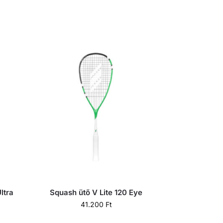
ltra
Squash ütő V Lite 120 Eye
41.200
Ft