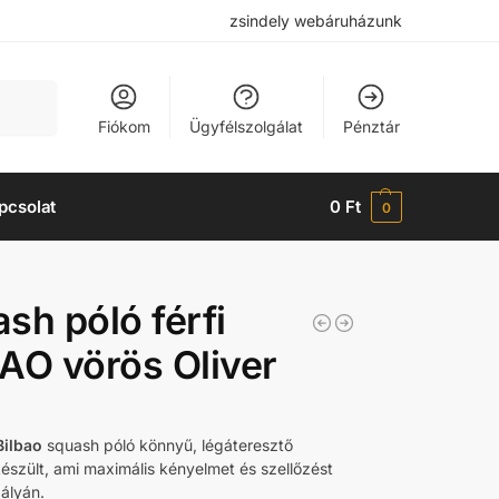
zsindely webáruházunk
Keresés
Fiókom
Ügyfélszolgálat
Pénztár
pcsolat
0
Ft
0
sh póló férfi
AO vörös Oliver
Bilbao
squash póló könnyű, légáteresztő
észült, ami maximális kényelmet és szellőzést
pályán.