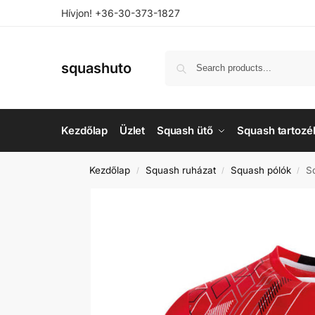
Hívjon! +36-30-373-1827
squashuto
Kezdőlap
Üzlet
Squash ütő
Squash tartozé
Kezdőlap
Squash ruházat
Squash pólók
S
/
/
/