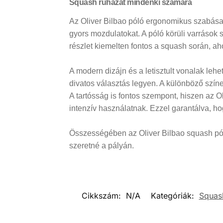
Squash ruházat mindenki számára
Az Oliver Bilbao póló ergonomikus szabása
gyors mozdulatokat. A póló körüli varrások
részlet kiemelten fontos a squash során, a
A modern dizájn és a letisztult vonalak leh
divatos választás legyen. A különböző színek
A tartósság is fontos szempont, hiszen az 
intenzív használatnak. Ezzel garantálva, h
Összességében az Oliver Bilbao squash póló
szeretné a pályán.
Cikkszám:
N/A
Kategóriák:
Squas