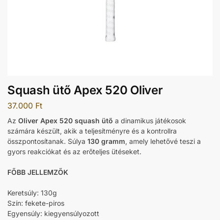
Squash ütő Apex 520 Oliver
37.000
Ft
Az
Oliver Apex 520 squash ütő
a dinamikus játékosok
számára készült, akik a teljesítményre és a kontrollra
összpontosítanak. Súlya
130 gramm
, amely lehetővé teszi a
gyors reakciókat és az erőteljes ütéseket.
FŐBB JELLEMZŐK
Keretsúly: 130g
Szín: fekete-piros
Egyensúly: kiegyensúlyozott