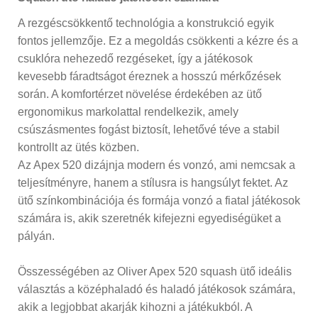
A rezgéscsökkentő technológia a konstrukció egyik
fontos jellemzője. Ez a megoldás csökkenti a kézre és a
csuklóra nehezedő rezgéseket, így a játékosok
kevesebb fáradtságot éreznek a hosszú mérkőzések
során. A komfortérzet növelése érdekében az ütő
ergonomikus markolattal rendelkezik, amely
csúszásmentes fogást biztosít, lehetővé téve a stabil
kontrollt az ütés közben.
Az Apex 520 dizájnja modern és vonzó, ami nemcsak a
teljesítményre, hanem a stílusra is hangsúlyt fektet. Az
ütő színkombinációja és formája vonzó a fiatal játékosok
számára is, akik szeretnék kifejezni egyediségüket a
pályán.
Összességében az Oliver Apex 520 squash ütő ideális
választás a középhaladó és haladó játékosok számára,
akik a legjobbat akarják kihozni a játékukból. A