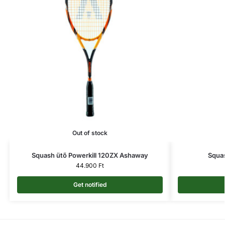
Out of stock
Squash ütő Powerkill 120ZX Ashaway
Squas
44.900
Ft
Get notified