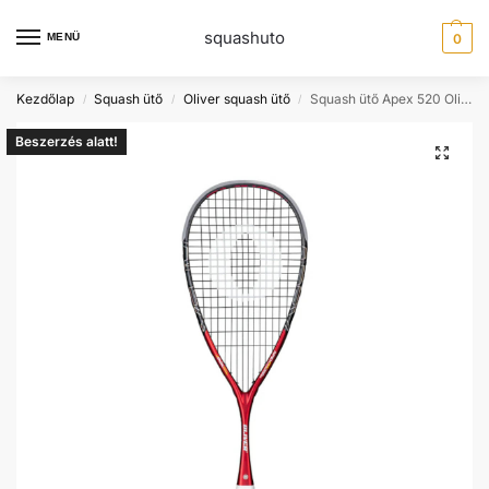
squashuto
MENÜ
0
Kezdőlap
Squash ütő
Oliver squash ütő
Squash ütő Apex 520 Oliver
/
/
/
Beszerzés alatt!