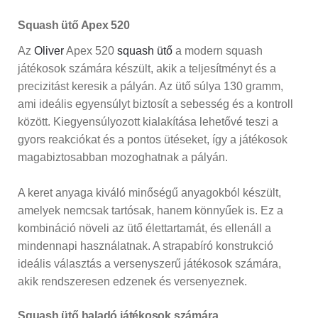
Squash ütő Apex 520
Az
Oliver
Apex 520
squash ütő
a modern squash
játékosok számára készült, akik a teljesítményt és a
precizitást keresik a pályán. Az ütő súlya 130 gramm,
ami ideális egyensúlyt biztosít a sebesség és a kontroll
között. Kiegyensúlyozott kialakítása lehetővé teszi a
gyors reakciókat és a pontos ütéseket, így a játékosok
magabiztosabban mozoghatnak a pályán.
A keret anyaga kiváló minőségű anyagokból készült,
amelyek nemcsak tartósak, hanem könnyűek is. Ez a
kombináció növeli az ütő élettartamát, és ellenáll a
mindennapi használatnak. A strapabíró konstrukció
ideális választás a versenyszerű játékosok számára,
akik rendszeresen edzenek és versenyeznek.
Squash ütő haladó játékosok számára