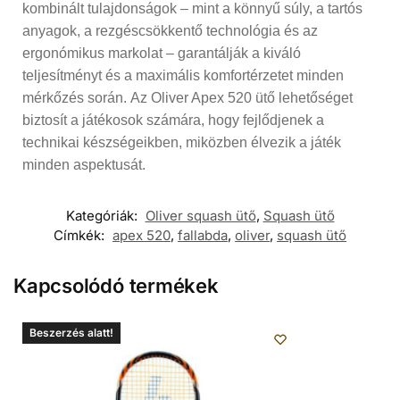
kombinált tulajdonságok – mint a könnyű súly, a tartós
anyagok, a rezgéscsökkentő technológia és az
ergonómikus markolat – garantálják a kiváló
teljesítményt és a maximális komfortérzetet minden
mérkőzés során.
Az Oliver Apex 520 ütő lehetőséget
biztosít a játékosok számára, hogy fejlődjenek a
technikai készségeikben, miközben élvezik a játék
minden aspektusát.
Kategóriák:
Oliver squash ütő
,
Squash ütő
Címkék:
apex 520
,
fallabda
,
oliver
,
squash ütő
Kapcsolódó termékek
Beszerzés alatt!