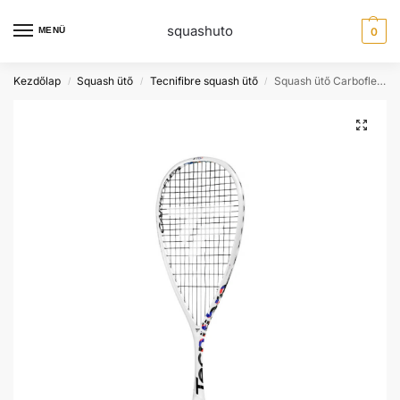
squashuto
MENÜ
0
Kezdőlap
Squash ütő
Tecnifibre squash ütő
Squash ütő Carboflex 125 Xtop v2 Tecnifibre
/
/
/