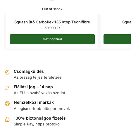
Out of stock
Squash ütő Carboflex 135 Xtop Tecnifibre
Squa
59.990
Ft
Get notified
Csomagküldés
Az ország teljes területére
Elállási jog – 14 nap
Az EU-s szabályozás szerint
Nemzetközi márkák
A legismertebb ütősport nevek
100% biztonságos fizetés
Simple Pay, https protokol