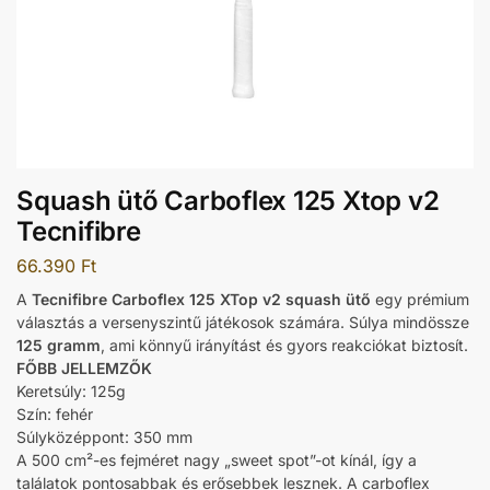
Squash ütő Carboflex 125 Xtop v2
Tecnifibre
66.390
Ft
A
Tecnifibre Carboflex 125 XTop v2 squash ütő
egy prémium
választás a versenyszintű játékosok számára. Súlya mindössze
125 gramm
, ami könnyű irányítást és gyors reakciókat biztosít.
FŐBB JELLEMZŐK
Keretsúly: 125g
Szín: fehér
Súlyközéppont: 350 mm
A 500 cm²-es fejméret nagy „sweet spot”-ot kínál, így a
találatok pontosabbak és erősebbek lesznek. A carboflex