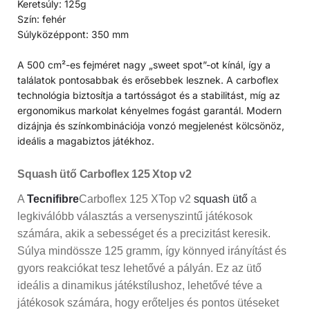
Keretsúly: 125g
Szín: fehér
Súlyközéppont: 350 mm
A 500 cm²-es fejméret nagy „sweet spot”-ot kínál, így a
találatok pontosabbak és erősebbek lesznek. A carboflex
technológia biztosítja a tartósságot és a stabilitást, míg az
ergonomikus markolat kényelmes fogást garantál. Modern
dizájnja és színkombinációja vonzó megjelenést kölcsönöz,
ideális a magabiztos játékhoz.
Squash ütő Carboflex 125 Xtop v2
A
Tecnifibre
Carboflex 125 XTop v2
squash ütő
a
legkiválóbb választás a versenyszintű játékosok
számára, akik a sebességet és a precizitást keresik.
Súlya mindössze 125 gramm, így könnyed irányítást és
gyors reakciókat tesz lehetővé a pályán. Ez az ütő
ideális a dinamikus játékstílushoz, lehetővé téve a
játékosok számára, hogy erőteljes és pontos ütéseket