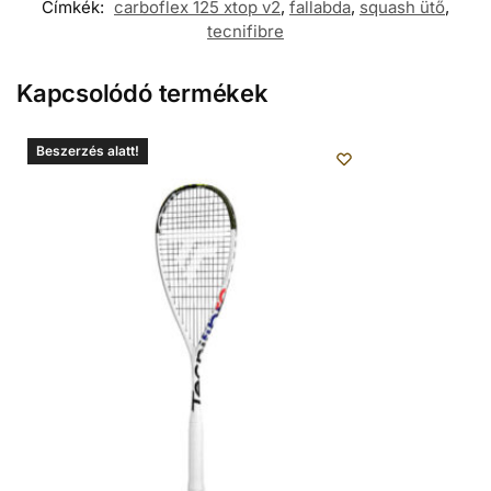
Címkék:
carboflex 125 xtop v2
,
fallabda
,
squash ütő
,
tecnifibre
Kapcsolódó termékek
Beszerzés alatt!