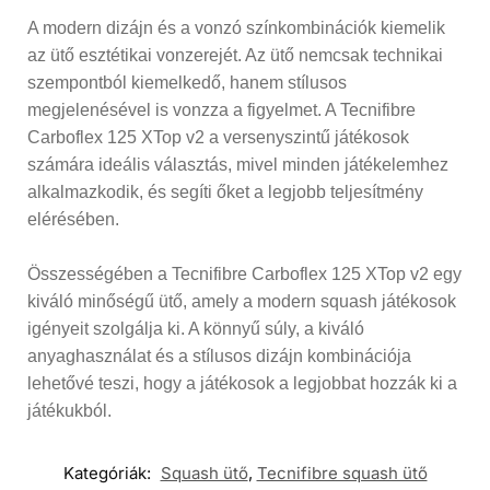
A modern dizájn és a vonzó színkombinációk kiemelik
az ütő esztétikai vonzerejét. Az ütő nemcsak technikai
szempontból kiemelkedő, hanem stílusos
megjelenésével is vonzza a figyelmet. A Tecnifibre
Carboflex 125 XTop v2 a versenyszintű játékosok
számára ideális választás, mivel minden játékelemhez
alkalmazkodik, és segíti őket a legjobb teljesítmény
elérésében.
Összességében a Tecnifibre Carboflex 125 XTop v2 egy
kiváló minőségű ütő, amely a modern squash játékosok
igényeit szolgálja ki. A könnyű súly, a kiváló
anyaghasználat és a stílusos dizájn kombinációja
lehetővé teszi, hogy a játékosok a legjobbat hozzák ki a
játékukból.
Kategóriák:
Squash ütő
,
Tecnifibre squash ütő