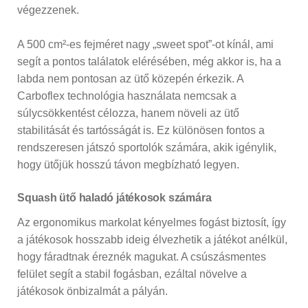
végezzenek.
A 500 cm²-es fejméret nagy „sweet spot”-ot kínál, ami
segít a pontos találatok elérésében, még akkor is, ha a
labda nem pontosan az ütő közepén érkezik. A
Carboflex technológia használata nemcsak a
súlycsökkentést célozza, hanem növeli az ütő
stabilitását és tartósságát is. Ez különösen fontos a
rendszeresen játszó sportolók számára, akik igénylik,
hogy ütőjük hosszú távon megbízható legyen.
Squash ütő haladó játékosok számára
Az ergonomikus markolat kényelmes fogást biztosít, így
a játékosok hosszabb ideig élvezhetik a játékot anélkül,
hogy fáradtnak éreznék magukat. A csúszásmentes
felület segít a stabil fogásban, ezáltal növelve a
játékosok önbizalmát a pályán.