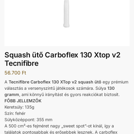
Squash ütő Carboflex 130 Xtop v2
Tecnifibre
56.700
Ft
A
Tecnifibre Carboflex 130 XTop v2 squash ütő
egy prémium
választás a versenyszintű játékosok számára. Súlya
130
gramm
, ami könnyű irányítást és gyors reakciókat biztosít.
FŐBB JELLEMZŐK
Keretsúly: 135g
Szín: fehér
Súlyközéppont: 355 mm
A 500 cm²-es fejméret nagy „sweet spot”-ot kínál, így a
találatok pontosabbak és erősebbek lesznek. A carboflex