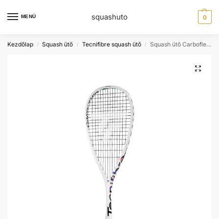
squashuto
MENÜ
0
Kezdőlap
Squash ütő
Tecnifibre squash ütő
Squash ütő Carboflex 130 Xtop v2 Tecnifibre
/
/
/