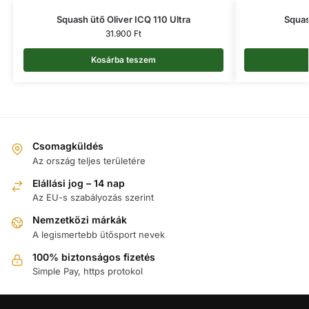
Squash ütő Oliver ICQ 110 Ultra
Squas
31.900
Ft
Kosárba teszem
Csomagküldés
Az ország teljes területére
Elállási jog – 14 nap
Az EU-s szabályozás szerint
Nemzetközi márkák
A legismertebb ütősport nevek
100% biztonságos fizetés
Simple Pay, https protokol