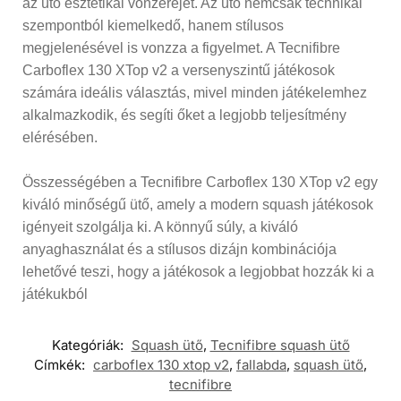
az ütő esztétikai vonzerejét. Az ütő nemcsak technikai
szempontból kiemelkedő, hanem stílusos
megjelenésével is vonzza a figyelmet. A Tecnifibre
Carboflex 130 XTop v2 a versenyszintű játékosok
számára ideális választás, mivel minden játékelemhez
alkalmazkodik, és segíti őket a legjobb teljesítmény
elérésében.
Összességében a Tecnifibre Carboflex 130 XTop v2 egy
kiváló minőségű ütő, amely a modern squash játékosok
igényeit szolgálja ki. A könnyű súly, a kiváló
anyaghasználat és a stílusos dizájn kombinációja
lehetővé teszi, hogy a játékosok a legjobbat hozzák ki a
játékukból
Kategóriák:
Squash ütő
,
Tecnifibre squash ütő
Címkék:
carboflex 130 xtop v2
,
fallabda
,
squash ütő
,
tecnifibre