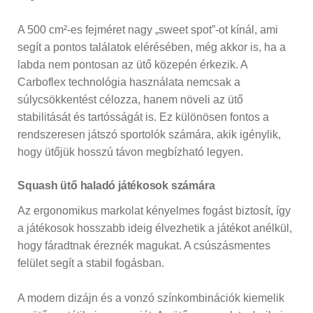
A 500 cm²-es fejméret nagy „sweet spot”-ot kínál, ami
segít a pontos találatok elérésében, még akkor is, ha a
labda nem pontosan az ütő közepén érkezik. A
Carboflex technológia használata nemcsak a
súlycsökkentést célozza, hanem növeli az ütő
stabilitását és tartósságát is. Ez különösen fontos a
rendszeresen játszó sportolók számára, akik igénylik,
hogy ütőjük hosszú távon megbízható legyen.
Squash ütő haladó játékosok számára
Az ergonomikus markolat kényelmes fogást biztosít, így
a játékosok hosszabb ideig élvezhetik a játékot anélkül,
hogy fáradtnak éreznék magukat. A csúszásmentes
felület segít a stabil fogásban.
A modern dizájn és a vonzó színkombinációk kiemelik