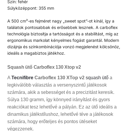
Szín: fehér
Súlyközéppont: 355 mm
A 500 cm²-es fejméret nagy „sweet spot”-ot kínál, így a
találatok pontosabbak és erősebbek lesznek. A carboflex
technológia biztosítja a tartósságot és a stabilitást, míg az
ergonomikus markolat kényelmes fogást garantál. Modern
dizájnja és színkombinációja vonzó megjelenést kölcsönöz,
ideális a magabiztos játékhoz.
Squash ütő Carboflex 130 Xtop v2
A
Tecnifibre
Carboflex 130 XTop v2
squash ütő
a
legkiválóbb választás a versenyszintű játékosok
számára, akik a sebességet és a precizitást keresik.
Súlya 130 gramm, így könnyed irányítást és gyors
reakciókat tesz lehetővé a pályán. Ez az ütő ideális a
dinamikus játékstílushoz, lehetővé téve a játékosok
számára, hogy erőteljes és pontos ütéseket
végezzenek.