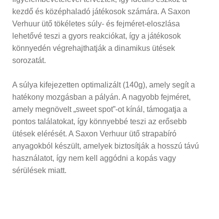
kezdő és középhaladó játékosok számára. A Saxon
Verhuur ütő tökéletes súly- és fejméret-eloszlása
lehetővé teszi a gyors reakciókat, így a játékosok
könnyedén végrehajthatják a dinamikus ütések
sorozatát.
A súlya kifejezetten optimalizált (140g), amely segít a
hatékony mozgásban a pályán. A nagyobb fejméret,
amely megnövelt „sweet spot”-ot kínál, támogatja a
pontos találatokat, így könnyebbé teszi az erősebb
ütések elérését. A Saxon Verhuur ütő strapabíró
anyagokból készült, amelyek biztosítják a hosszú távú
használatot, így nem kell aggódni a kopás vagy
sérülések miatt.