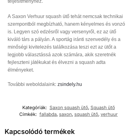
teljesítményhez.
A Saxon Verhuur squash ütő tehát nemcsak technikai
szempontból megbízható, hanem kényelmes és vonzó
is. Legyen szó edzésről vagy versenyről, ez az ütő
kiváló társ a pályán. A sportág iránti szenvedély és a
minőségi kivitelezés találkozása teszi ezt az ütőt a
legjobb választássá azok számára, akik szeretnék
fejleszteni játékukat és élvezni a squash adta
élményeket.
További weboldalaink:
zsindely.hu
Kategóriák:
Saxon squash ütő
,
Squash ütő
Címkék:
fallabda
,
saxon
,
squash ütő
,
verhuur
Kapcsolódó termékek