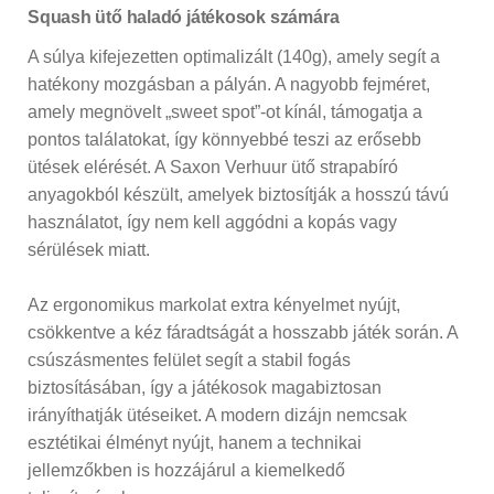
Squash ütő haladó játékosok számára
A súlya kifejezetten optimalizált (140g), amely segít a
hatékony mozgásban a pályán. A nagyobb fejméret,
amely megnövelt „sweet spot”-ot kínál, támogatja a
pontos találatokat, így könnyebbé teszi az erősebb
ütések elérését. A Saxon Verhuur ütő strapabíró
anyagokból készült, amelyek biztosítják a hosszú távú
használatot, így nem kell aggódni a kopás vagy
sérülések miatt.
Az ergonomikus markolat extra kényelmet nyújt,
csökkentve a kéz fáradtságát a hosszabb játék során. A
csúszásmentes felület segít a stabil fogás
biztosításában, így a játékosok magabiztosan
irányíthatják ütéseiket. A modern dizájn nemcsak
esztétikai élményt nyújt, hanem a technikai
jellemzőkben is hozzájárul a kiemelkedő