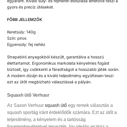
egyaránt. Kiváló súly- és fejméret-eloszlása lehetővé teszi a
gyors és precíz ütéseket.
FŐBB JELLEMZŐK
Keretsúly: 140g
Szín: piros
Egyensúly: fej nehéz
Strapabíró anyagokból készült, garantálva a hosszú
élettartamot. Ergonomikus markolata kényelmes fogást
biztosít, így csökkenti a fáradtságot a hosszabb játék során.
A modern dizájn és a kiváló teljesítmény együttesen teszi
ezt az ütőt megbízható választássá a pályán.
Squash ütő Verhuur
Az Saxon Verhuur
squash ütő
egy remek választás a
squash sportág iránt érdeklődők számára. Ezt az ütőt a
teljesítmény, a kényelem és a tartósság
figyelembevételével tervezték, így ideális eszköz a