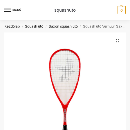
squashuto
MENÜ
0
Kezdőlap
Squash ütő
Saxon squash ütő
Squash ütő Verhuur Saxon
/
/
/