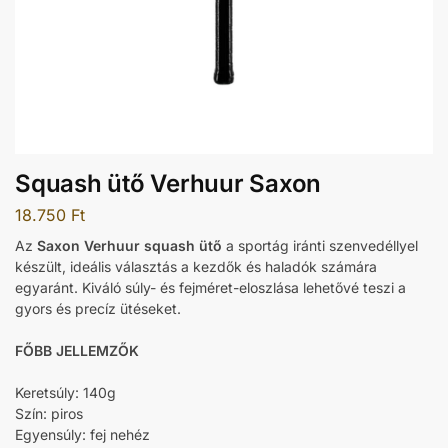
Squash ütő Verhuur Saxon
18.750
Ft
Az
Saxon Verhuur squash ütő
a sportág iránti szenvedéllyel
készült, ideális választás a kezdők és haladók számára
egyaránt. Kiváló súly- és fejméret-eloszlása lehetővé teszi a
gyors és precíz ütéseket.
FŐBB JELLEMZŐK
Keretsúly: 140g
Szín: piros
Egyensúly: fej nehéz