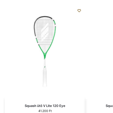
Squash ütő V Lite 120 Eye
Squa
41.200
Ft