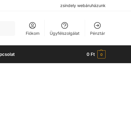
zsindely webáruházunk
Keresés
Fiókom
Ügyfélszolgálat
Pénztár
pcsolat
0
Ft
0