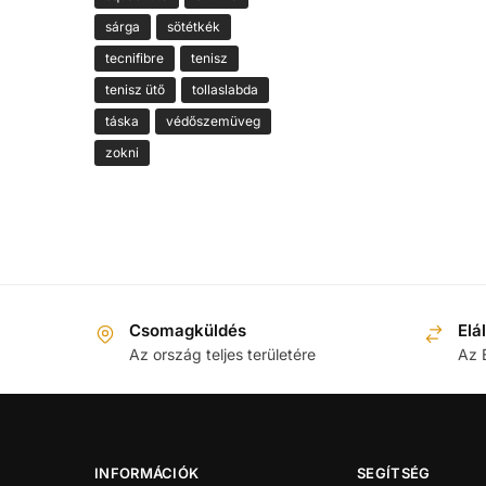
sárga
sötétkék
tecnifibre
tenisz
tenisz ütő
tollaslabda
táska
védőszemüveg
zokni
Csomagküldés
Elá
Az ország teljes területére
Az 
INFORMÁCIÓK
SEGÍTSÉG