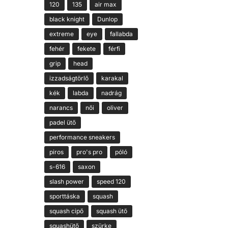
120
135
air max
black knight
Dunlop
extreme
eye
fallabda
fehér
fekete
férfi
grip
head
izzadságtörlő
karakal
kék
labda
nadrág
narancs
női
oliver
padel ütő
performance sneakers
piros
pro's pro
póló
s-616
saxon
slash power
speed 120
sporttáska
squash
squash cipő
squash ütő
squashütő
szürke