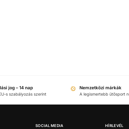
llási jog – 14 nap
Nemzetközi márkák
EU-s szabályozás szerint
A legismertebb ütősport 
SOCIAL MEDIA
HÍRLEVÉL