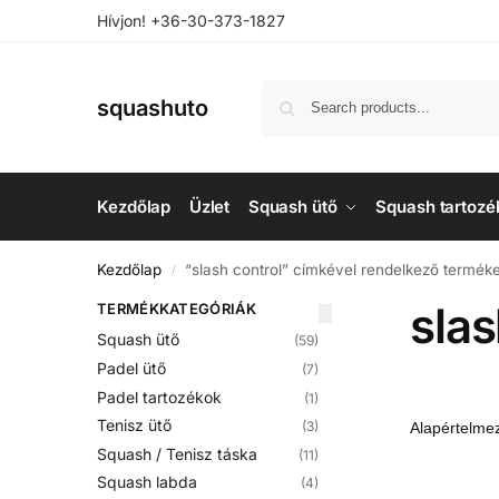
Hívjon! +36-30-373-1827
squashuto
Kezdőlap
Üzlet
Squash ütő
Squash tartozé
Kezdőlap
“slash control” címkével rendelkező termék
/
slas
TERMÉKKATEGÓRIÁK
Squash ütő
(59)
Padel ütő
(7)
Padel tartozékok
(1)
Tenisz ütő
(3)
Squash / Tenisz táska
(11)
Squash labda
(4)