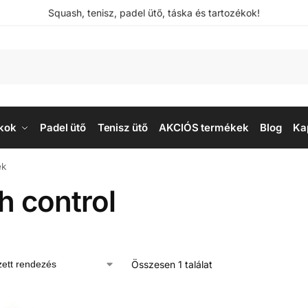
Squash, tenisz, padel ütő, táska és tartozékok!
kok
Padel ütő
Tenisz ütő
AKCIÓS termékek
Blog
Ka
ek
h control
Összesen 1 találat