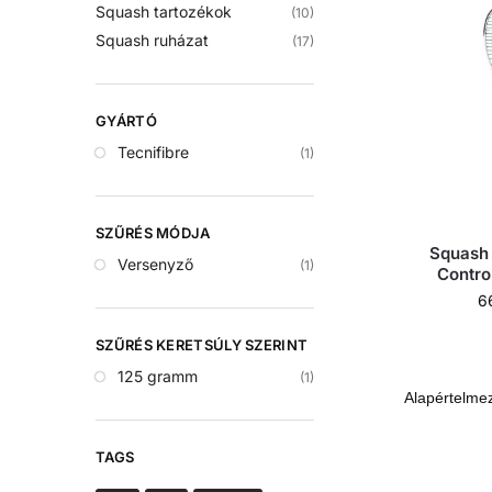
Squash tartozékok
(10)
Squash ruházat
(17)
GYÁRTÓ
Tecnifibre
(1)
SZŰRÉS MÓDJA
Squash 
Versenyző
(1)
Contro
6
SZŰRÉS KERETSÚLY SZERINT
125 gramm
(1)
TAGS