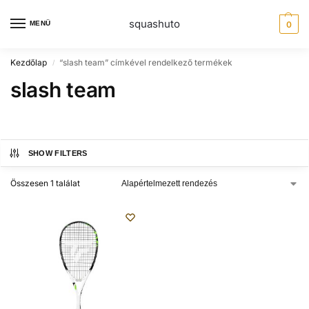
squashuto
MENÜ
0
Kezdőlap
“slash team” címkével rendelkező termékek
/
slash team
SHOW FILTERS
Összesen 1 találat