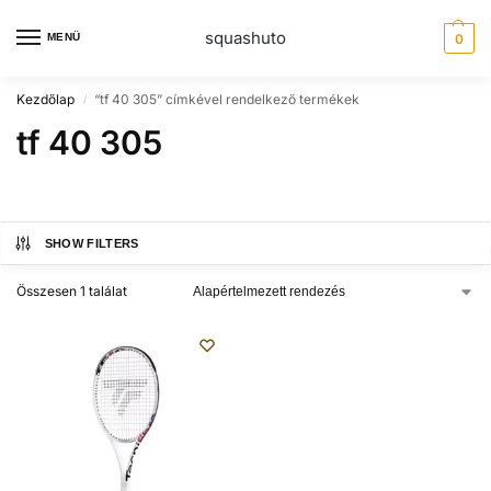
squashuto
MENÜ
0
Kezdőlap
“tf 40 305” címkével rendelkező termékek
/
tf 40 305
SHOW FILTERS
Összesen 1 találat