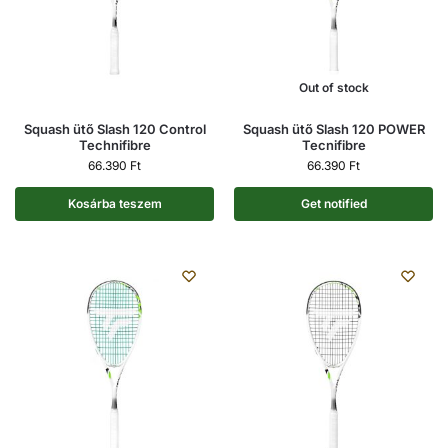
Out of stock
Squash ütő Slash 120 Control
Squash ütő Slash 120 POWER
Technifibre
Tecnifibre
66.390
Ft
66.390
Ft
Kosárba teszem
Get notified