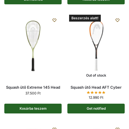
Beszerzés alatt!
Out of stock
Squash ütő Extreme 145 Head
Squash ütő Head AFT Cyber
37.500
Ft
12.990
Ft
Kosárba teszem
Get notified