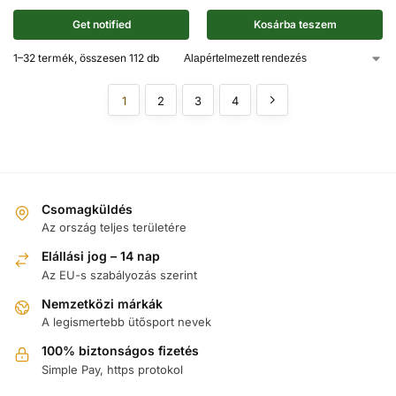
Get notified
Kosárba teszem
1–32 termék, összesen 112 db
1
2
3
4
Csomagküldés
Az ország teljes területére
Elállási jog – 14 nap
Az EU-s szabályozás szerint
Nemzetközi márkák
A legismertebb ütősport nevek
100% biztonságos fizetés
Simple Pay, https protokol