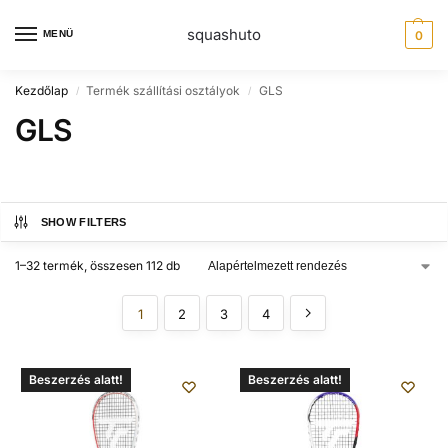
squashuto
MENÜ
0
Kezdőlap
Termék szállítási osztályok
GLS
/
/
GLS
SHOW FILTERS
1–32 termék, összesen 112 db
1
2
3
4
Beszerzés alatt!
Beszerzés alatt!