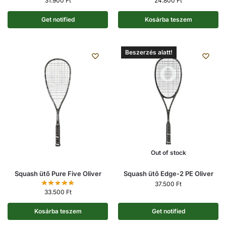
31.900
Ft
24.800
Ft
Get notified
Kosárba teszem
Beszerzés alatt!
Out of stock
Squash ütő Pure Five Oliver
Squash ütő Edge-2 PE Oliver
37.500
Ft
33.500
Ft
Kosárba teszem
Get notified