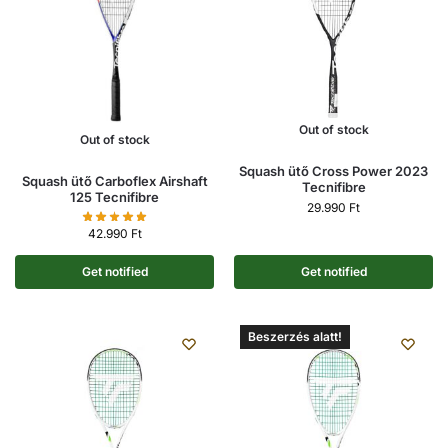
Out of stock
Out of stock
Squash ütő Cross Power 2023
Squash ütő Carboflex Airshaft
Tecnifibre
125 Tecnifibre
29.990
Ft
42.990
Ft
Get notified
Get notified
Beszerzés alatt!