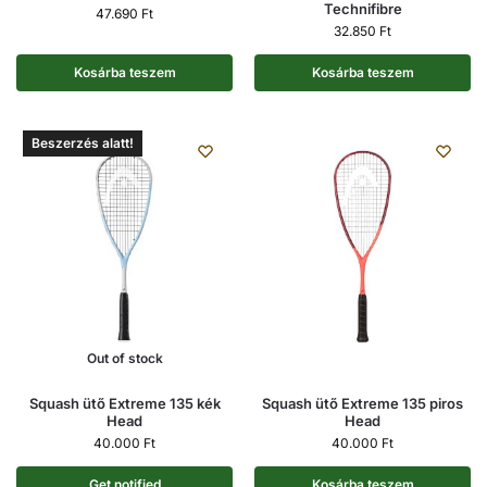
Technifibre
47.690
Ft
32.850
Ft
Kosárba teszem
Kosárba teszem
Beszerzés alatt!
Out of stock
Squash ütő Extreme 135 kék
Squash ütő Extreme 135 piros
Head
Head
40.000
Ft
40.000
Ft
Get notified
Kosárba teszem